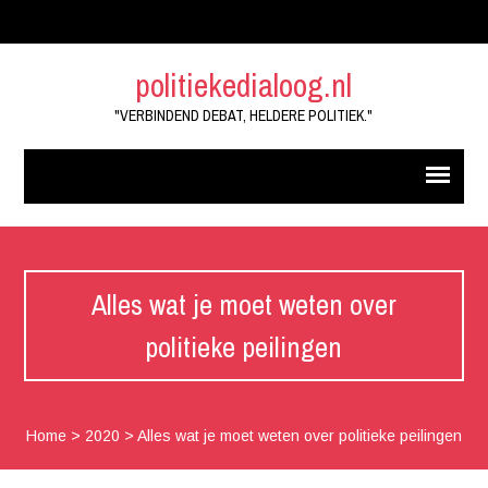
politiekedialoog.nl
"VERBINDEND DEBAT, HELDERE POLITIEK."
Alles wat je moet weten over
politieke peilingen
Home
>
2020
>
Alles wat je moet weten over politieke peilingen