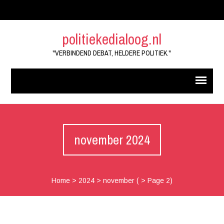
politiekedialoog.nl
"VERBINDEND DEBAT, HELDERE POLITIEK."
november 2024
Home
>
2024
>
november
( > Page 2)