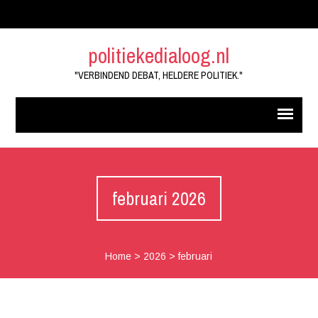
politiekedialoog.nl
"VERBINDEND DEBAT, HELDERE POLITIEK."
februari 2026
Home
>
2026
>
februari