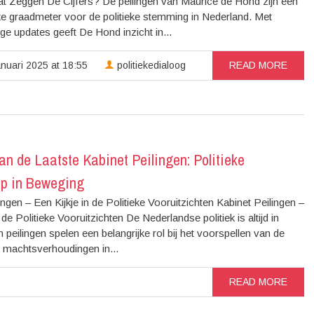
t Zeggen De Cijfers? De peilingen van Maurice de Hond zijn een
jke graadmeter voor de politieke stemming in Nederland. Met
ge updates geeft De Hond inzicht in...
nuari 2025 at 18:55
politiekedialoog
READ MORE
an de Laatste Kabinet Peilingen: Politieke
p in Beweging
ingen – Een Kijkje in de Politieke Vooruitzichten Kabinet Peilingen –
 de Politieke Vooruitzichten De Nederlandse politiek is altijd in
 peilingen spelen een belangrijke rol bij het voorspellen van de
 machtsverhoudingen in...
READ MORE