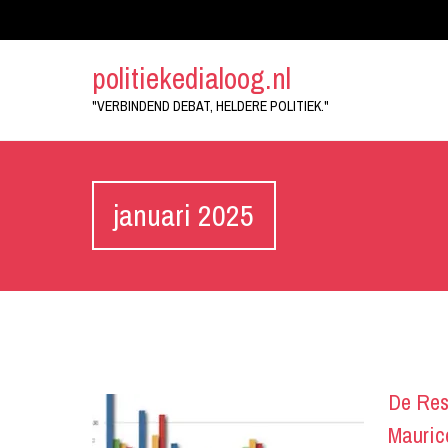
politiekedialoog.nl
"VERBINDEND DEBAT, HELDERE POLITIEK."
januari 2025
De Res
Mauric