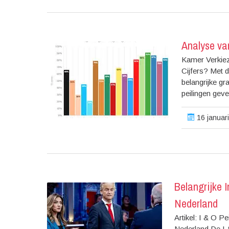
Analyse va
Kamer Verkiez
Cijfers? Met d
belangrijke gr
peilingen geve
16 januari
Belangrijke I
Nederland
Artikel: I & O Pe
Nederland De I &