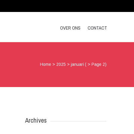
OVER ONS
CONTACT
Home
>
2025
>
januari
( > Page 2)
Archives