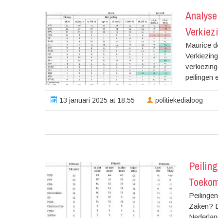
Analyse
Verkiez
Maurice d
Verkiezing
verkiezin
peilingen 
13 januari 2025 at 18:55
politiekedialoog
Peilin
Toekom
Peilinge
Zaken? De
Nederlan