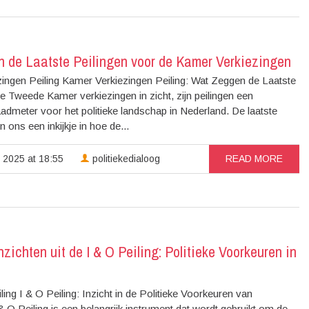
n de Laatste Peilingen voor de Kamer Verkiezingen
ingen Peiling Kamer Verkiezingen Peiling: Wat Zeggen de Laatste
e Tweede Kamer verkiezingen in zicht, zijn peilingen een
aadmeter voor het politieke landschap in Nederland. De laatste
n ons een inkijkje in hoe de...
 2025 at 18:55
politiekedialoog
READ MORE
nzichten uit de I & O Peiling: Politieke Voorkeuren in
iling I & O Peiling: Inzicht in de Politieke Voorkeuren van
 O Peiling is een belangrijk instrument dat wordt gebruikt om de