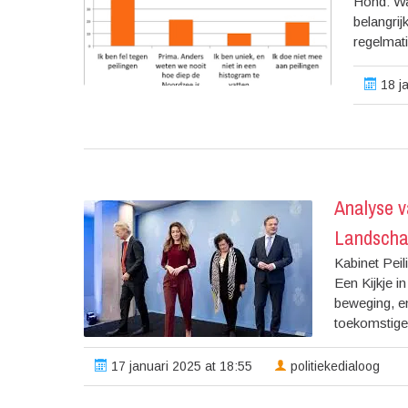
Hond: Wa
belangri
regelmati
18 ja
Analyse v
Landscha
Kabinet Peil
Een Kijkje in
beweging, en
toekomstige
17 januari 2025 at 18:55
politiekedialoog