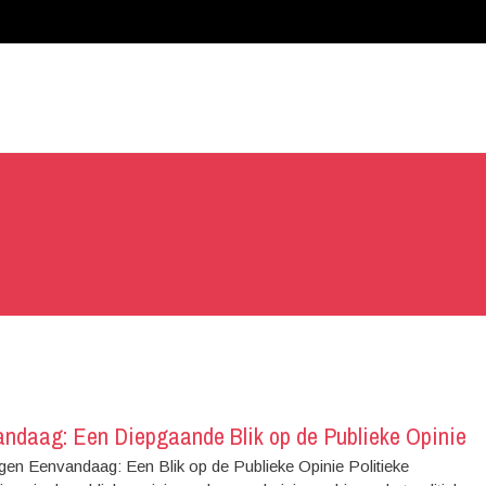
vandaag: Een Diepgaande Blik op de Publieke Opinie
ingen Eenvandaag: Een Blik op de Publieke Opinie Politieke