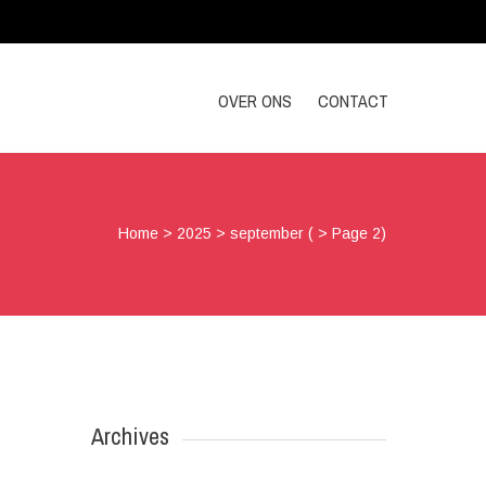
OVER ONS
CONTACT
Home
>
2025
>
september
( > Page 2)
Archives