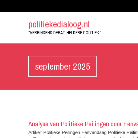
politiekedialoog.nl
"VERBINDEND DEBAT, HELDERE POLITIEK."
september 2025
Analyse van Politieke Peilingen door Een
Artikel: Politieke Peilingen Eenvandaag Politieke Peil