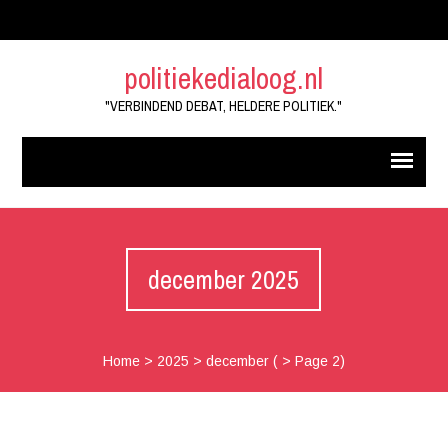
politiekedialoog.nl
"VERBINDEND DEBAT, HELDERE POLITIEK."
december 2025
Home
>
2025
>
december
( > Page 2)