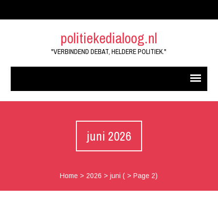
politiekedialoog.nl
"VERBINDEND DEBAT, HELDERE POLITIEK."
juni 2026
Home
>
2026
>
juni
( > Page 2)