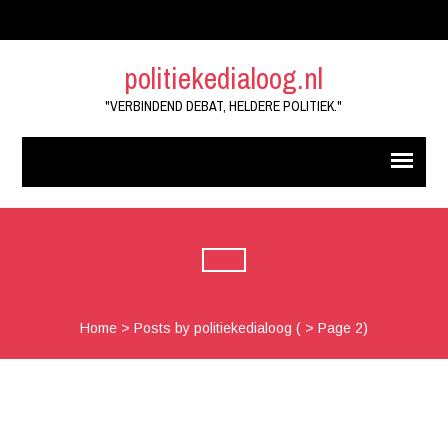
politiekedialoog.nl
"VERBINDEND DEBAT, HELDERE POLITIEK."
Home
>
Posts by politiekedialoog
( > Page 2)