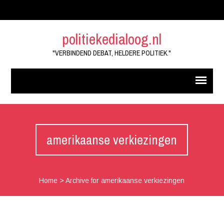
politiekedialoog.nl
"VERBINDEND DEBAT, HELDERE POLITIEK."
amerikaanse verkiezingen
Home
>
Archive for amerikaanse verkiezingen