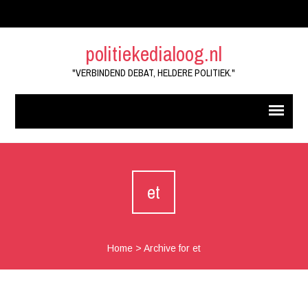
politiekedialoog.nl
"VERBINDEND DEBAT, HELDERE POLITIEK."
et
Home
>
Archive for et