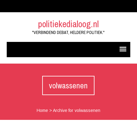
politiekedialoog.nl
"VERBINDEND DEBAT, HELDERE POLITIEK."
volwassenen
Home
>
Archive for volwassenen