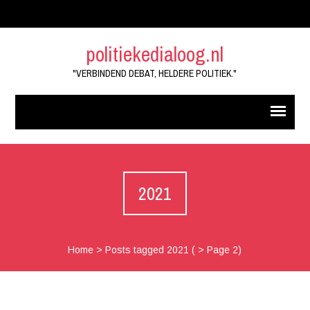
politiekedialoog.nl
"VERBINDEND DEBAT, HELDERE POLITIEK."
2021
Home
>
Posts tagged 2021
( > Page 2)