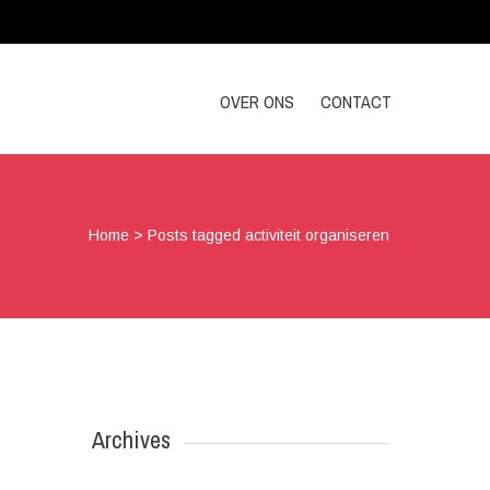
OVER ONS
CONTACT
Home
>
Posts tagged activiteit organiseren
Archives