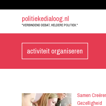
politiekedialoog.nl
"VERBINDEND DEBAT, HELDERE POLITIEK."
activiteit organiseren
Samen Creëren
Gezelligheid