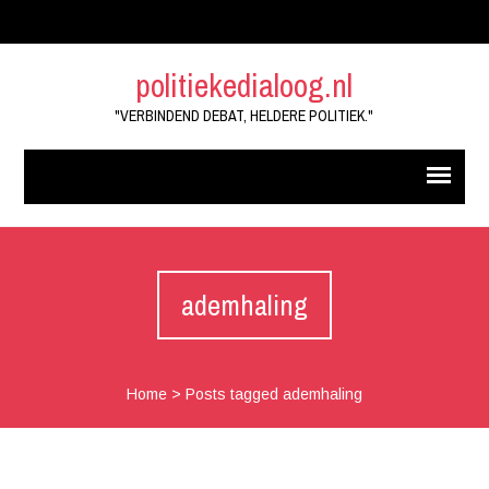
politiekedialoog.nl
"VERBINDEND DEBAT, HELDERE POLITIEK."
ademhaling
Home
>
Posts tagged ademhaling