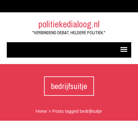
politiekedialoog.nl
"VERBINDEND DEBAT, HELDERE POLITIEK."
bedrijfsuitje
Home
>
Posts tagged bedrijfsuitje