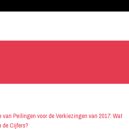
e van Peilingen voor de Verkiezingen van 2017: Wat
 de Cijfers?