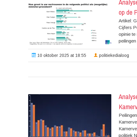
Analys
op de 
Artikel: 
Cijfers P
opinie te
peilingen
10 oktober 2025 at 18:55
politiekedialoog
Analys
Kamerv
Peilinge
Kamerver
Kamerverk
politiek 