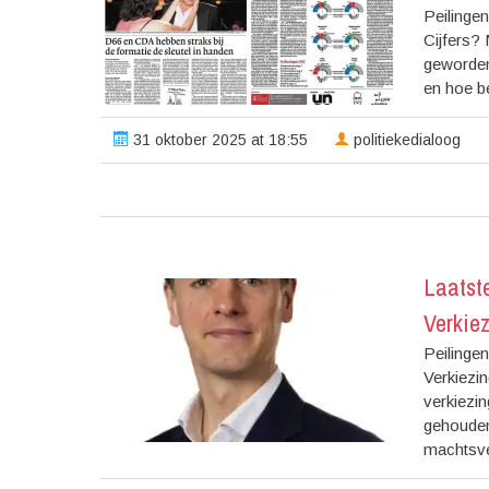
Peilinge
Cijfers? 
geworden 
en hoe be
31 oktober 2025 at 18:55
politiekedialoog
Laatst
Verkiez
Peilinge
Verkiezi
verkiezin
gehouden 
machtsve