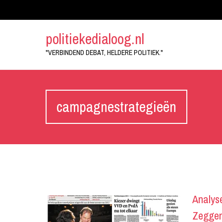
politiekedialoog.nl
"VERBINDEND DEBAT, HELDERE POLITIEK."
campagnestrategieën
Analys
Zeggen