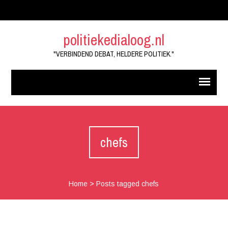
politiekedialoog.nl
"VERBINDEND DEBAT, HELDERE POLITIEK."
chefs
Home
>
Posts tagged chefs