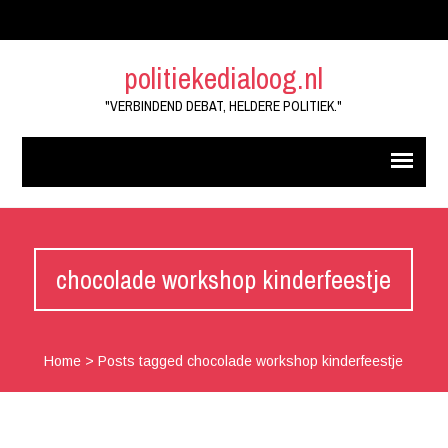
politiekedialoog.nl
"VERBINDEND DEBAT, HELDERE POLITIEK."
chocolade workshop kinderfeestje
Home
>
Posts tagged chocolade workshop kinderfeestje