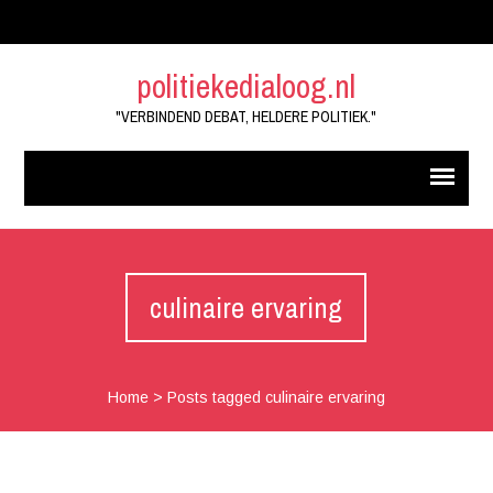
politiekedialoog.nl
"VERBINDEND DEBAT, HELDERE POLITIEK."
culinaire ervaring
Home
>
Posts tagged culinaire ervaring