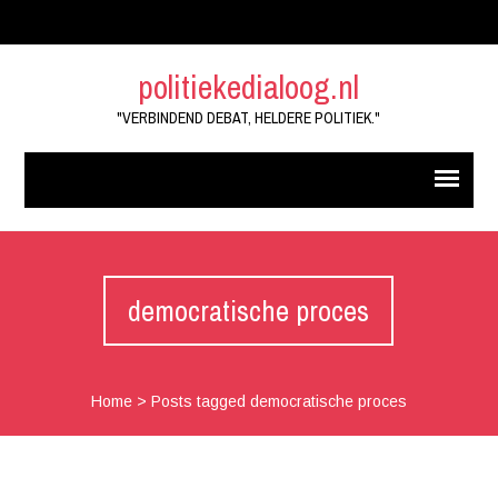
politiekedialoog.nl
"VERBINDEND DEBAT, HELDERE POLITIEK."
democratische proces
Home
>
Posts tagged democratische proces