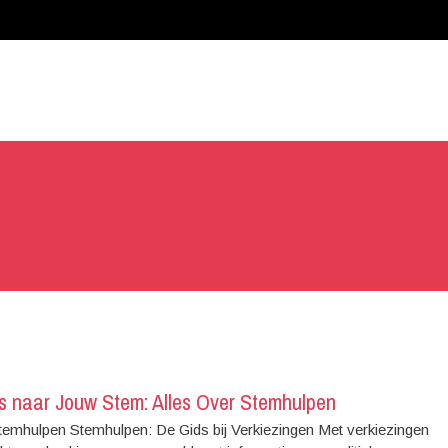
s naar Jouw Stem: Alles Over Stemhulpen
 Stemhulpen Stemhulpen: De Gids bij Verkiezingen Met verkiezingen