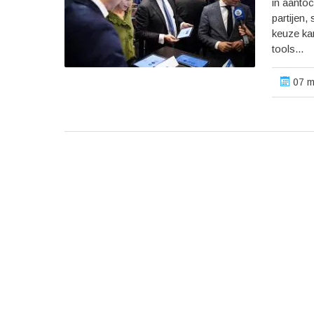
in aantoc
partijen
keuze kan
tools...
07 m