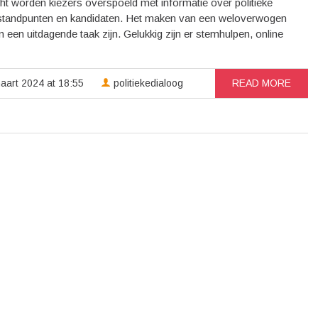
ht worden kiezers overspoeld met informatie over politieke
, standpunten en kandidaten. Het maken van een weloverwogen
 een uitdagende taak zijn. Gelukkig zijn er stemhulpen, online
aart 2024 at 18:55
politiekedialoog
READ MORE