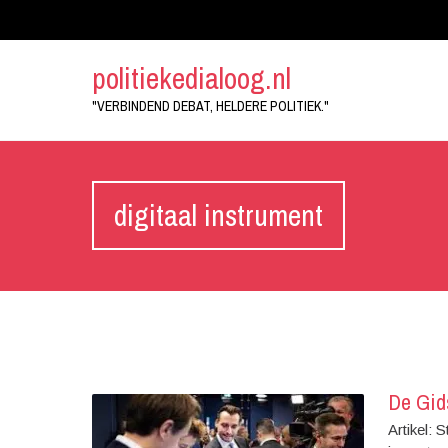
politiekedialoog.nl
"VERBINDEND DEBAT, HELDERE POLITIEK."
digitaal instrument
De Gid
Artikel: