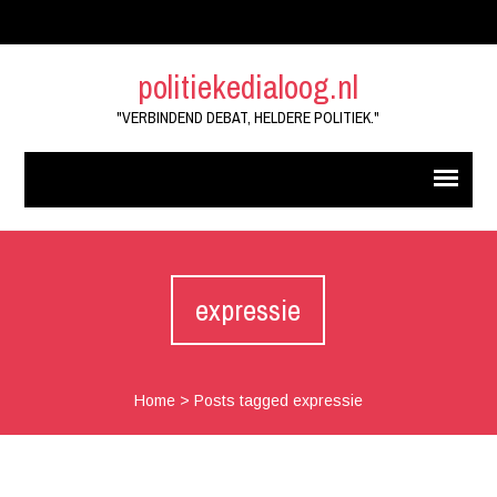
politiekedialoog.nl
"VERBINDEND DEBAT, HELDERE POLITIEK."
expressie
Home
>
Posts tagged expressie