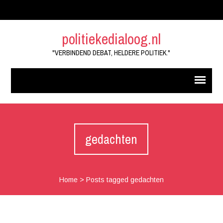
politiekedialoog.nl
"VERBINDEND DEBAT, HELDERE POLITIEK."
gedachten
Home
>
Posts tagged gedachten