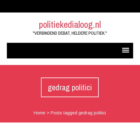
politiekedialoog.nl
"VERBINDEND DEBAT, HELDERE POLITIEK."
gedrag politici
Home
>
Posts tagged gedrag politici