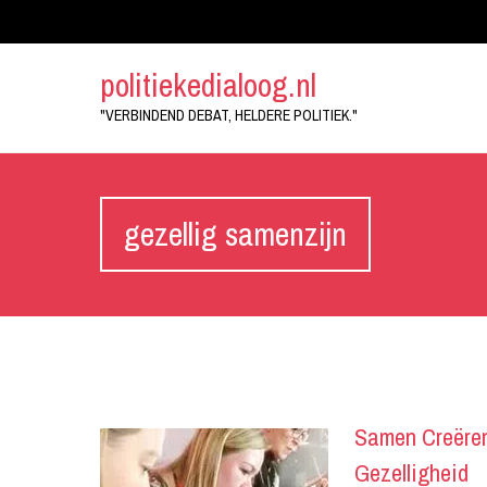
politiekedialoog.nl
"VERBINDEND DEBAT, HELDERE POLITIEK."
gezellig samenzijn
Samen Creëren
Gezelligheid