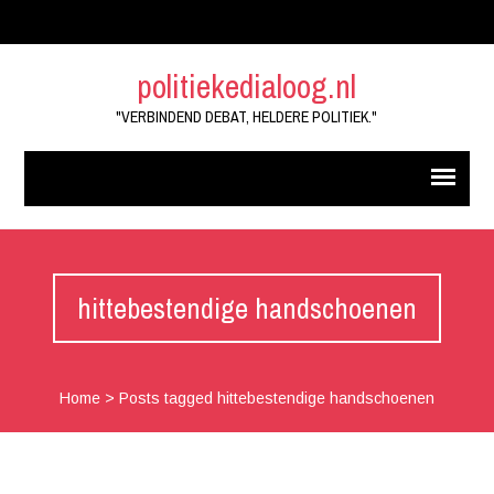
politiekedialoog.nl
"VERBINDEND DEBAT, HELDERE POLITIEK."
hittebestendige handschoenen
Home
>
Posts tagged hittebestendige handschoenen