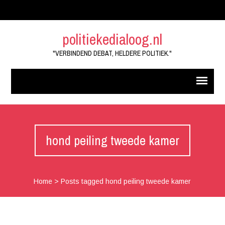
politiekedialoog.nl
"VERBINDEND DEBAT, HELDERE POLITIEK."
hond peiling tweede kamer
Home
>
Posts tagged hond peiling tweede kamer