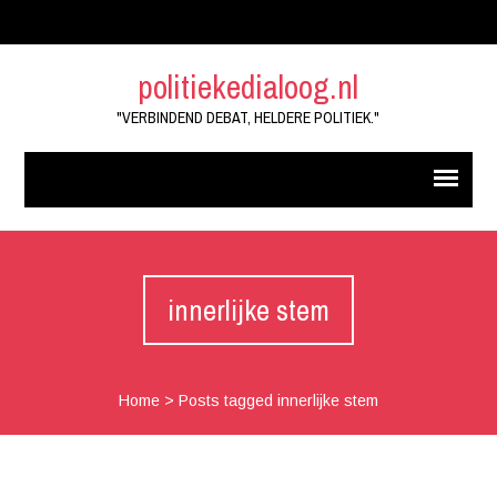
politiekedialoog.nl
"VERBINDEND DEBAT, HELDERE POLITIEK."
innerlijke stem
Home
>
Posts tagged innerlijke stem