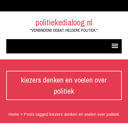
politiekedialoog.nl
"VERBINDEND DEBAT, HELDERE POLITIEK."
kiezers denken en voelen over
politiek
Home
>
Posts tagged kiezers denken en voelen over politiek