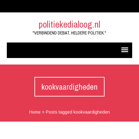
politiekedialoog.nl
"VERBINDEND DEBAT, HELDERE POLITIEK."
kookvaardigheden
Home
>
Posts tagged kookvaardigheden