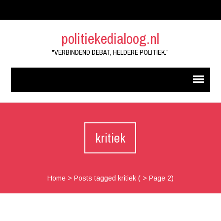
politiekedialoog.nl
"VERBINDEND DEBAT, HELDERE POLITIEK."
kritiek
Home
>
Posts tagged kritiek
( > Page 2)