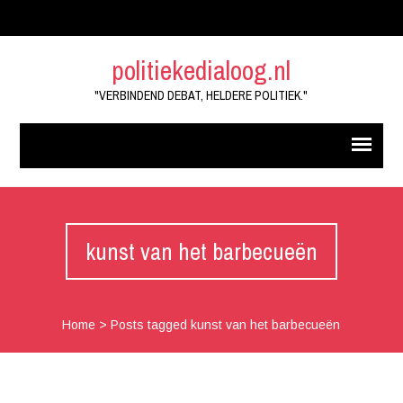
politiekedialoog.nl
"VERBINDEND DEBAT, HELDERE POLITIEK."
kunst van het barbecueën
Home
>
Posts tagged kunst van het barbecueën