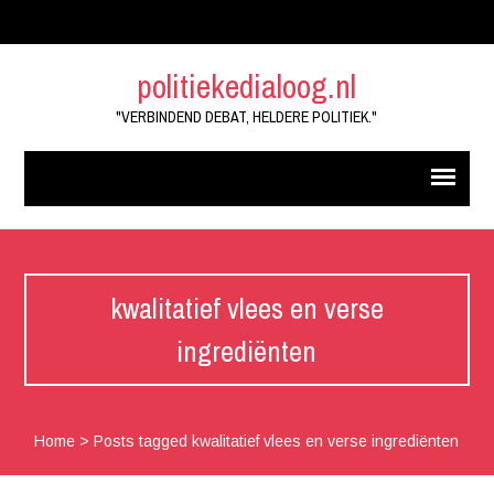
politiekedialoog.nl
"VERBINDEND DEBAT, HELDERE POLITIEK."
kwalitatief vlees en verse
ingrediënten
Home
>
Posts tagged kwalitatief vlees en verse ingrediënten