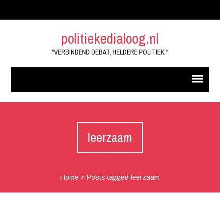
politiekedialoog.nl
"VERBINDEND DEBAT, HELDERE POLITIEK."
leerzaam
Home
>
Posts tagged leerzaam