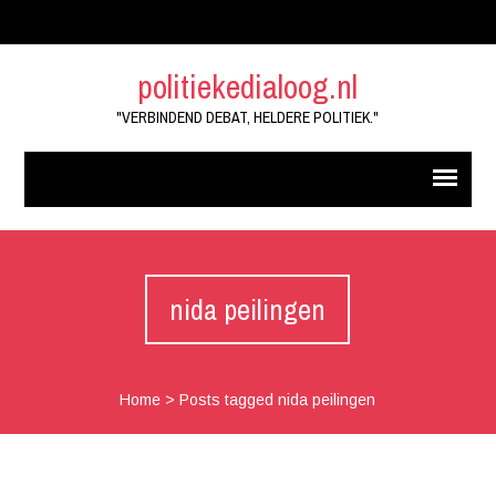
politiekedialoog.nl
"VERBINDEND DEBAT, HELDERE POLITIEK."
nida peilingen
Home
>
Posts tagged nida peilingen