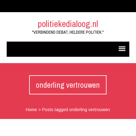
politiekedialoog.nl
"VERBINDEND DEBAT, HELDERE POLITIEK."
onderling vertrouwen
Home
>
Posts tagged onderling vertrouwen