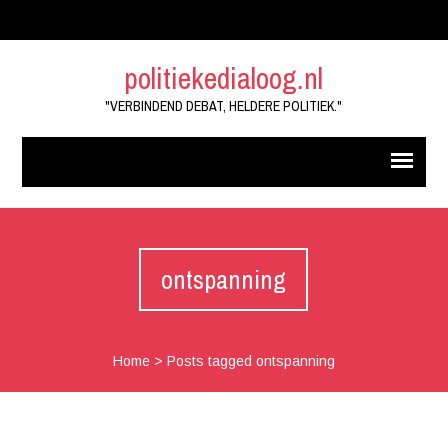
politiekedialoog.nl
"VERBINDEND DEBAT, HELDERE POLITIEK."
ontspanning
Home
>
Posts tagged ontspanning