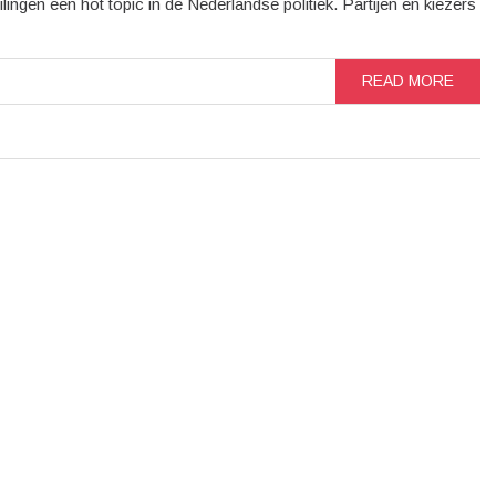
lingen een hot topic in de Nederlandse politiek. Partijen en kiezers
READ MORE