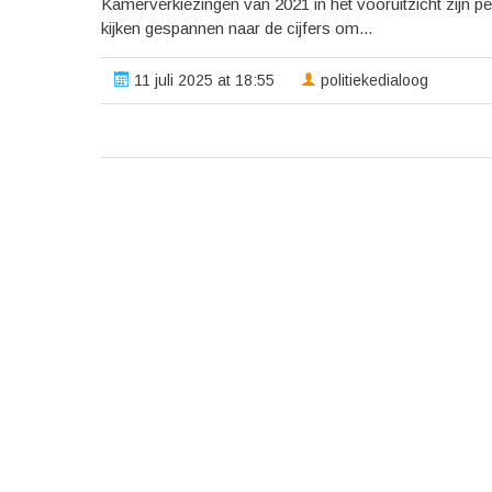
Kamerverkiezingen van 2021 in het vooruitzicht zijn pei
kijken gespannen naar de cijfers om...
11 juli 2025 at 18:55
politiekedialoog