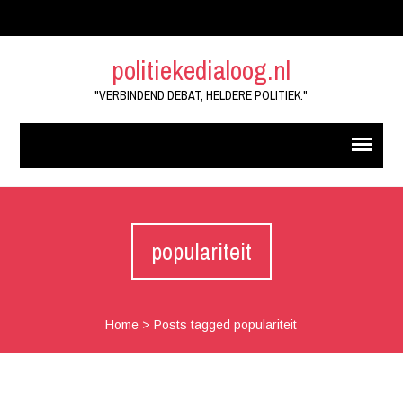
politiekedialoog.nl
"VERBINDEND DEBAT, HELDERE POLITIEK."
populariteit
Home
>
Posts tagged populariteit