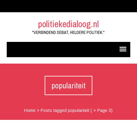
politiekedialoog.nl
"VERBINDEND DEBAT, HELDERE POLITIEK."
populariteit
Home
>
Posts tagged populariteit
( > Page 3)