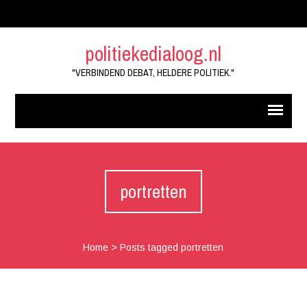
politiekedialoog.nl
"VERBINDEND DEBAT, HELDERE POLITIEK."
portretten
Home
>
Posts tagged portretten