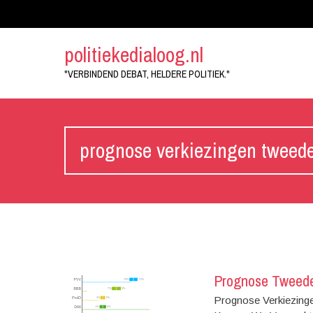
politiekedialoog.nl
"VERBINDEND DEBAT, HELDERE POLITIEK."
prognose verkiezingen tweed
Prognose Tweede
Prognose Verkiezing