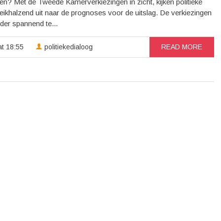
? Met de Tweede Kamerverkiezingen in zicht, kijken politieke
reikhalzend uit naar de prognoses voor de uitslag. De verkiezingen
nder spannend te...
t 18:55
politiekedialoog
READ MORE