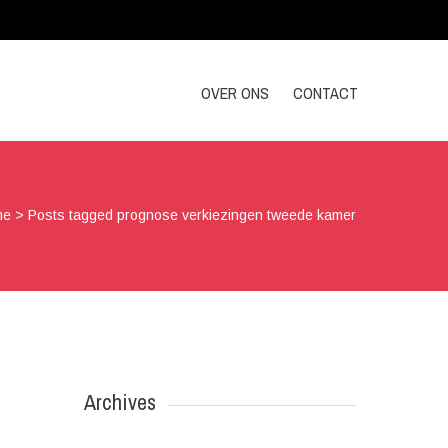
OVER ONS
CONTACT
me
>
Posts tagged prognose verkiezingen tweede kamer
Archives