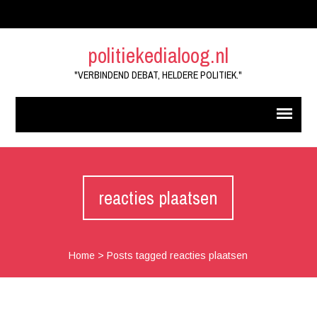
politiekedialoog.nl
"VERBINDEND DEBAT, HELDERE POLITIEK."
reacties plaatsen
Home
>
Posts tagged reacties plaatsen