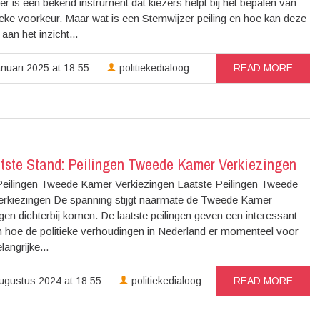
r is een bekend instrument dat kiezers helpt bij het bepalen van
ieke voorkeur. Maar wat is een Stemwijzer peiling en hoe kan deze
 aan het inzicht...
nuari 2025 at 18:55
politiekedialoog
READ MORE
tste Stand: Peilingen Tweede Kamer Verkiezingen
Peilingen Tweede Kamer Verkiezingen Laatste Peilingen Tweede
rkiezingen De spanning stijgt naarmate de Tweede Kamer
gen dichterbij komen. De laatste peilingen geven een interessant
n hoe de politieke verhoudingen in Nederland er momenteel voor
langrijke...
ugustus 2024 at 18:55
politiekedialoog
READ MORE