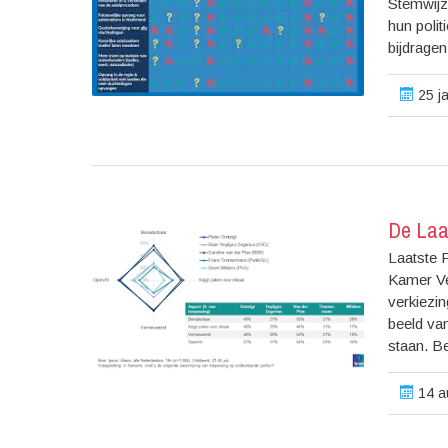
Stemwijze
hun polit
bijdragen
25 ja
De Laa
Laatste 
Kamer Ve
verkiezin
beeld va
staan. Be
14 a