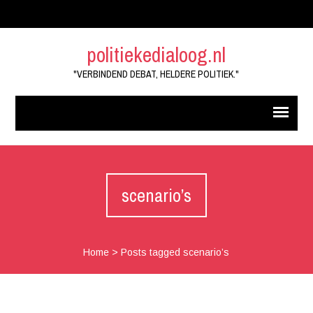
politiekedialoog.nl
"VERBINDEND DEBAT, HELDERE POLITIEK."
scenario’s
Home
>
Posts tagged scenario’s