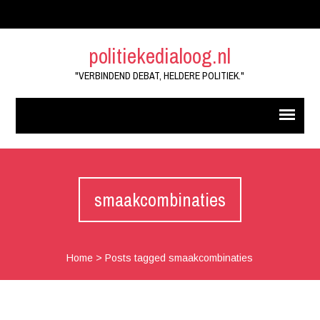
politiekedialoog.nl
"VERBINDEND DEBAT, HELDERE POLITIEK."
smaakcombinaties
Home
>
Posts tagged smaakcombinaties