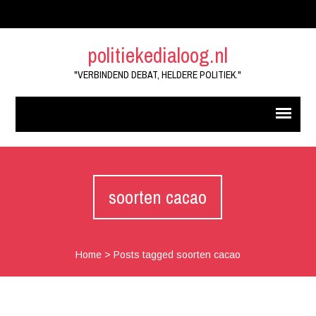
politiekedialoog.nl
"VERBINDEND DEBAT, HELDERE POLITIEK."
soorten cacao
Home
>
Posts tagged soorten cacao