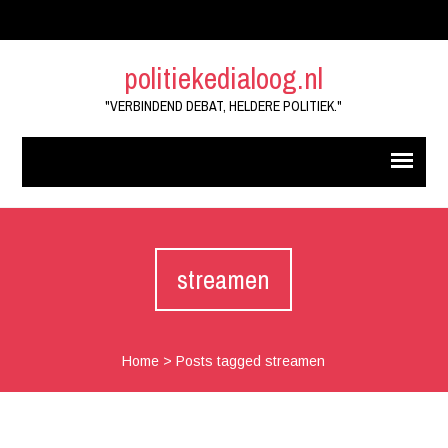
politiekedialoog.nl
"VERBINDEND DEBAT, HELDERE POLITIEK."
streamen
Home
>
Posts tagged streamen