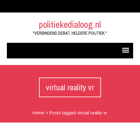
politiekedialoog.nl
"VERBINDEND DEBAT, HELDERE POLITIEK."
virtual reality vr
Home
>
Posts tagged virtual reality vr