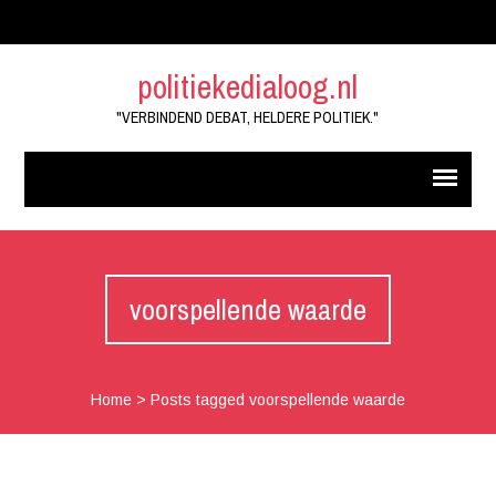
politiekedialoog.nl
"VERBINDEND DEBAT, HELDERE POLITIEK."
voorspellende waarde
Home
>
Posts tagged voorspellende waarde